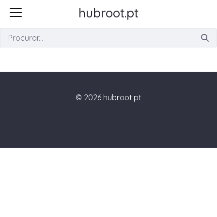
hubroot.pt
Busca
© 2026 hubroot.pt