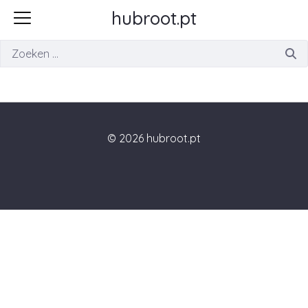
hubroot.pt
Zoeken
© 2026 hubroot.pt