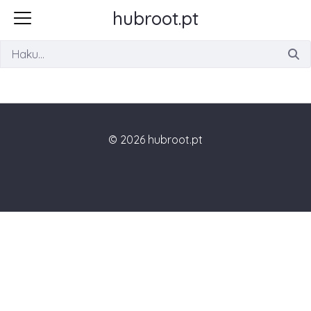
hubroot.pt
Haku
© 2026 hubroot.pt