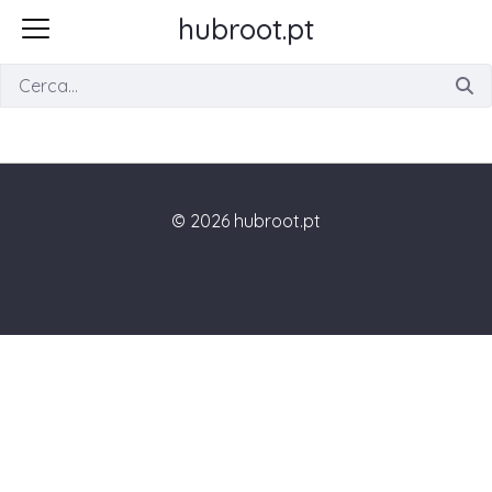
hubroot.pt
Cerca
© 2026 hubroot.pt