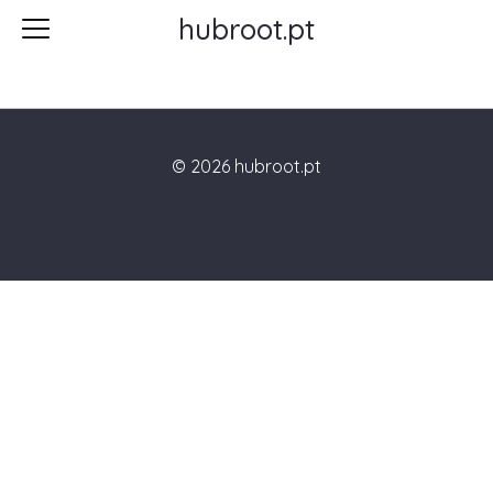
hubroot.pt
aa
© 2026 hubroot.pt