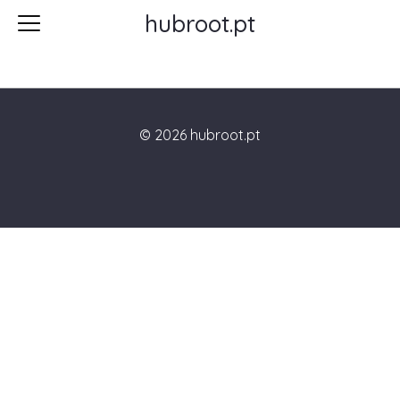
hubroot.pt
aa
© 2026 hubroot.pt